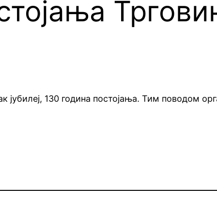
стојања Тргови
к јубилеј, 130 година постојања. Тим поводом ор