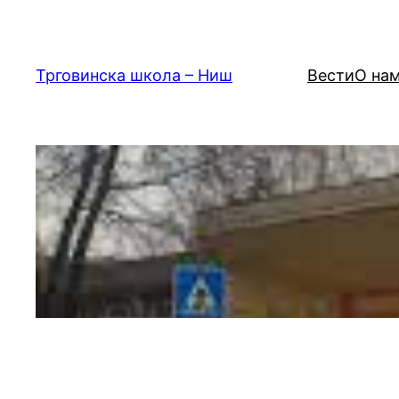
Скочи
на
садржај
Трговинска школа – Ниш
Вести
О на