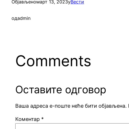
Објављено
март 13, 2023
у
Вести
од
admin
Comments
Оставите одговор
Ваша адреса е-поште неће бити објављена.
Коментар
*