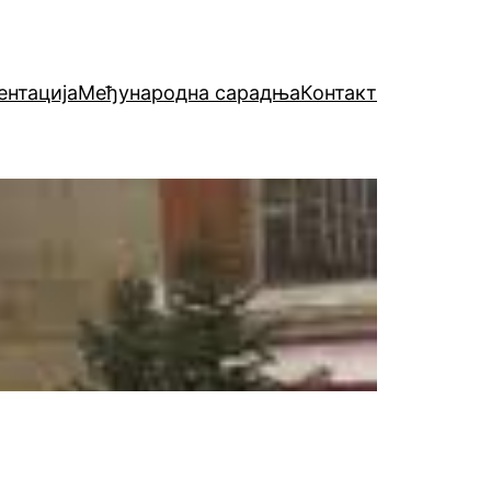
нтација
Међународна сарадња
Контакт