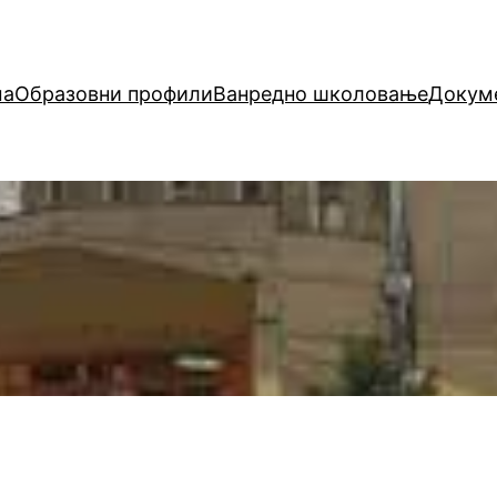
ма
Образовни профили
Ванредно школовање
Докуме