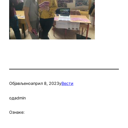
Објављено
април 8, 2023
у
Вести
од
admin
Ознаке: