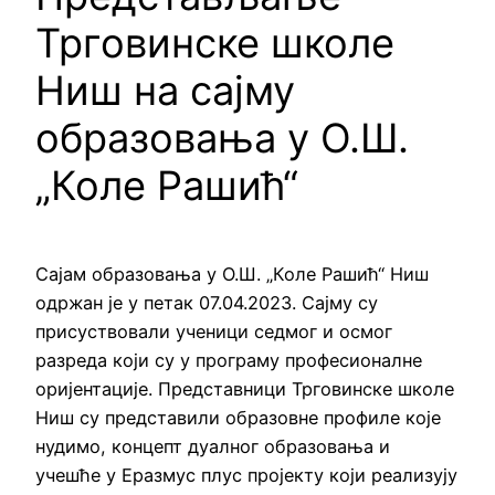
Трговинске школе
Ниш на сајму
образовања у О.Ш.
„Коле Рашић“
Сајам образовања у О.Ш. „Коле Рашић“ Ниш
одржан је у петак 07.04.2023. Сајму су
присуствовали ученици седмог и осмог
разреда који су у програму професионалне
оријентације. Представници Трговинске школе
Ниш су представили образовне профиле које
нудимо, концепт дуалног образовања и
учешће у Еразмус плус пројекту који реализују