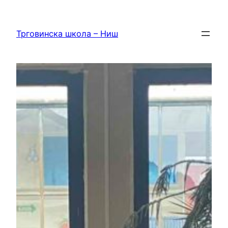
Скочи
на
Трговинска школа – Ниш
садржај