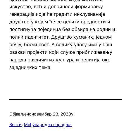
искуство, већ и доприноси формирању
генерација које ће градити инклузивније
друштво у којем ће се ценити вредности и
постигнућа појединца без обзира на родни и
полни идентитет. Друштво хуманих, једном
речју, бољи свет. А велику улогу имају баш
овакви пројекти који служе приближавању
народа различитих култура и религија око
заједничких тема.
Објављено
новембар 23, 2023
у
Вести
, 
Међународна сарадња