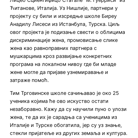
Лицео Сциентифицо Статале “М. Гуерриси” из
Ћитанове, Италија. Уз Нишлије, партнери у
пројекту су били и изсредње школе Биреy
Анадилу Лисеси из Истанбула, Турска. Циљ
овог пројекта је подизање свести о облицима
дискриминације жена, промовисање слике
жена као равноправних партнера с
мушкарцима кроз развијање конкретних
програма на локалном нивоу где би младе
жене могле да пријаве узнемиравање и
затраже помоћ.
Тим Трговинске школе сачињавао је око 25
ученика којима ће ово искуство остати
незаборавно. Кажу да су научили пуно о улози
жена, те да их је сарадња са ученицима из
Италије и Турске обогатила, јер су уз знање,
стекли пријатеље из других земаља и култура.