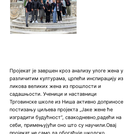
Пројекат је завршен кроз анализу улоге жена у
различитим културама, црпећи инспирацију из
ликова великих жена из прошлости и
садашњости. Ученици и наставници
Трговинске школе из Ниша активно доприносе
постизању циљева пројекта „Јаке жене ће
изградити будућност“, свакодневно,радећи на
себи, примењујући оно што су научили.Овај
пројекат не само да обогаћује школско