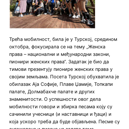
Трећа мобилност, била је у Турској, средином
октобра, фокусирала се на тему „Женска
права – национални и међународни закони,
пионири женских права“. Задатак је био да
тимови презентују пионире женских права у
својим земљама. Посета Турској обухватила је
обилазак Аја Софије, Плаве Џамије, Топкапи
палате, Долмабахче палате и других
знаменитости. О успешности овог дела
мобилности говори и збирка песама коју су
сачинили учесници (и наставници и ђаци) и
која ускоро треба да буде објављена. Песме су