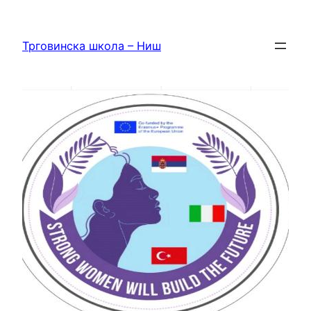
Скочи
на
Трговинска школа – Ниш
садржај