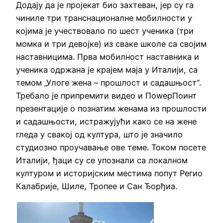
Додају да је пројекат био захтеван, јер су га
чиниле три транснационалне мобилности у
којима је учествовало по шест ученика (три
момка и три девојке) из сваке школе са својим
наставницима. Прва мобилност наставника и
ученика одржана је крајем маја у Италији, са
темом „Улоге жена – прошлост и садашњост“.
Требало је припремити видео и ПоwерПоинт
презентације о познатим женама из прошлости
и садашњости, истражујући како се на жене
гледа у свакој од култура, што је значило
студиозно проучавање ове теме. Током посете
Италији, ђаци су се упознали са локалном
културом и историјским местима попут Регио
Калабрије, Шиле, Тропее и Сан Ђорђиа.