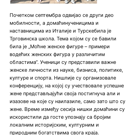
Почетком септембра одвијао се други део
мобилности, а домаћинученицима и
наставницима из Италије и Турскебила је
Трговинска школа. Тема којом су се бавили
била је „Моћне женске фигуре – примери
водећих женских фигура у различитим
областима“. Ученици су представили важне
женске личности из науке, бизниса, политике,
културе и спорта. Нишлије су организовале
конференцију, на којој су учествовале успешне
жене представљајући своја постигнуча али и
изазове на које су наилазиле, само зато што су
жене. Време између сесија нишки домаћини су
искористили да госте упознају са бројим
локалним историјским, културним и
природним богатствима свога краја.