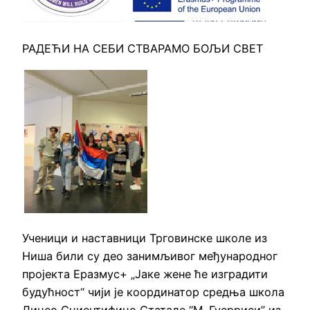
РАДЕЋИ НА СЕБИ СТВАРАМО БОЉИ СВЕТ
Ученици и наставници Трговинске школе из
Ниша били су део занимљивог међународног
пројекта Еразмус+ „Јаке жене ће изградити
будућност“ чији је координатор средња школа