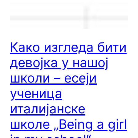
Како изгледа бити
девојка у нашој
школи – есеји
ученица
италијанске
школе „Being a girl