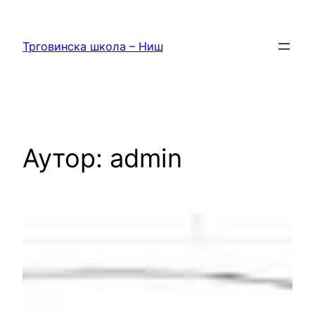
Скочи
на
Трговинска школа – Ниш
садржај
Аутор:
admin