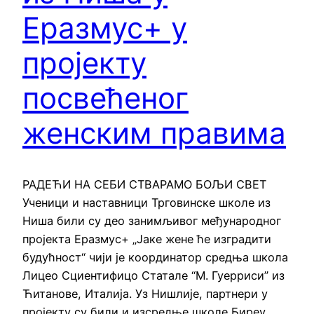
Еразмус+ у
пројекту
посвећеног
женским правима
РАДЕЋИ НА СЕБИ СТВАРАМО БОЉИ СВЕТ
Ученици и наставници Трговинске школе из
Ниша били су део занимљивог међународног
пројекта Еразмус+ „Јаке жене ће изградити
будућност“ чији је координатор средња школа
Лицео Сциентифицо Статале “М. Гуерриси” из
Ћитанове, Италија. Уз Нишлије, партнери у
пројекту су били и изсредње школе Биреy